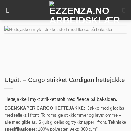
Skip
to
content
Utgått – Cargo strikket Cardigan hettejakke
Hettejakke i mykt strikket stoff med fleece på baksiden.
EGENSKAPER CARGO HETTEJAKKE:
Jakke med glidelås
med refleks i front. To romslige stikklommer og brystlomme –
alle med glidelås. Skjult glidelås og trykknapper i front.
Tekniske
spesifikasjoner:
100% polyester,
vekt:
300 g/m²