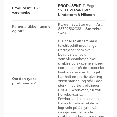
PRODUSENT:
F. Engel
–
Produsent/LEV/
Vår LEVERANDØR:
varemerke:
Lindstrøm & Nilsson
Farge:
svart og gul –
A
r
t:
Farger,artikkelnummer
88702562038 –
Størrelse:
og str:
S-2XL
F. Engel er en famileeid
tekstilbedrift med lange
tradisjoner som skal
bevares samtidig
som virksomheten skal
utvikles og skape nye ideer
som holder på de historiske
kvalitetskravene. F Engel
har hatt en positiv utvikling
Om den tyske
siden starten, og står i dag
produsenten:
sterkt med tre avdelinger:
ENGEL Workwear, Sunwill
herrebukser samt
Deehunter jaktbekledning.
Felles for alle er at det er
lagt vekt på å styrke vårt
design samt løpende
utvikling for bedre passform