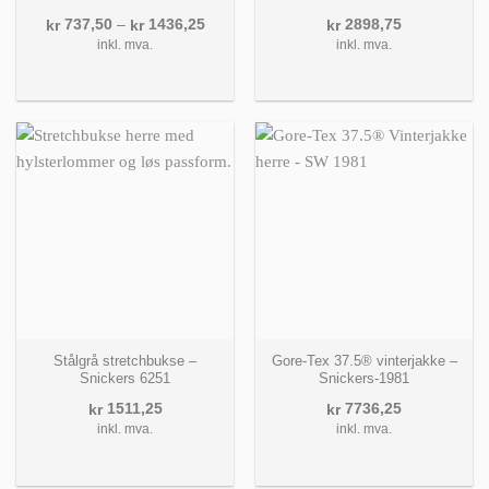
Prisområde:
737,50
–
1436,25
2898,75
kr
kr
kr
kr 737,50
inkl. mva.
inkl. mva.
til
kr 1436,25
Stålgrå stretchbukse –
Gore-Tex 37.5® vinterjakke –
Snickers 6251
Snickers-1981
1511,25
7736,25
kr
kr
inkl. mva.
inkl. mva.