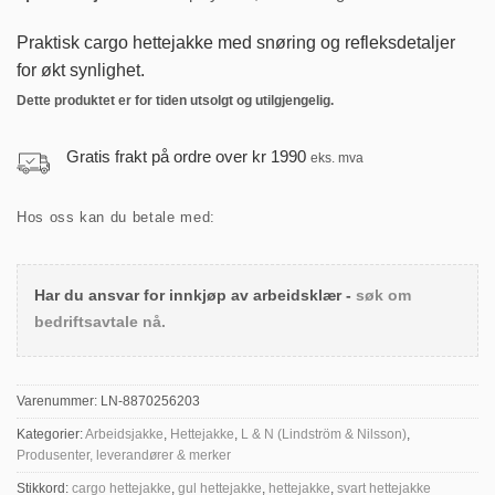
Praktisk cargo hettejakke med snøring og refleksdetaljer
for økt synlighet.
Dette produktet er for tiden utsolgt og utilgjengelig.
Gratis frakt på ordre over kr 1990
eks. mva
Hos oss kan du betale med:
Har du ansvar for innkjøp av arbeidsklær -
søk om
bedriftsavtale nå.
Varenummer:
LN-8870256203
Kategorier:
Arbeidsjakke
,
Hettejakke
,
L & N (Lindström & Nilsson)
,
Produsenter, leverandører & merker
Stikkord:
cargo hettejakke
,
gul hettejakke
,
hettejakke
,
svart hettejakke