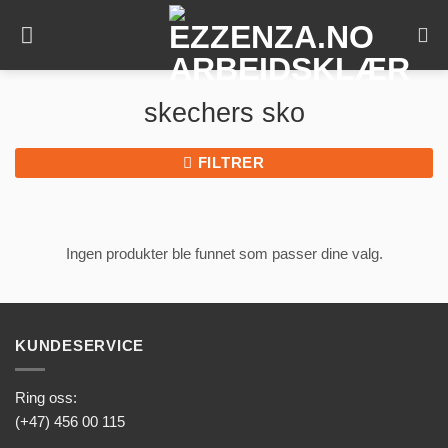
Skip
to
content
skechers sko
FILTRER
Ingen produkter ble funnet som passer dine valg.
KUNDESERVICE
Ring oss:
(+47) 456 00 115