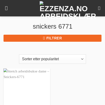
Skip
to
content
snickers 6771
FILTRER