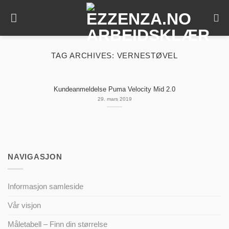
Skip
to
content
TAG ARCHIVES:
VERNESTØVEL
Kundeanmeldelse Puma Velocity Mid 2.0
29. mars 2019
NAVIGASJON
Informasjon samleside
Vår visjon
Måletabell – Finn din størrelse