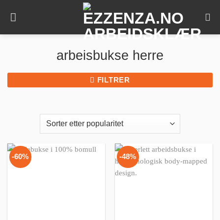
Skip
to
content
arbeisbukse herre
FILTRER
-60%
-48%