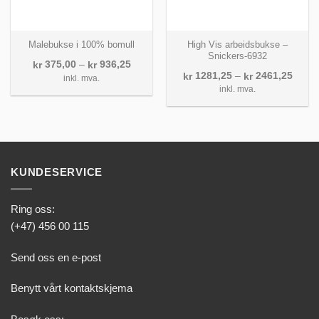
High Vis arbeidsbukse –
Malebukse i 100% bomull
Snickers-6932
Prisområde:
375,00
–
936,25
kr
kr
kr 375,00
Priso
1281,25
–
2461,25
kr
kr
inkl. mva.
til
kr 12
inkl. mva.
kr 936,25
til
kr 24
KUNDESERVICE
Ring oss:
(+47) 456 00 115
Send oss en e-post
Benytt vårt kontaktskjema