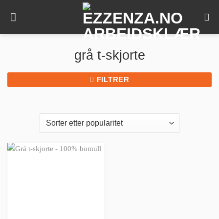
Skip
to
content
grå t-skjorte
FILTRER