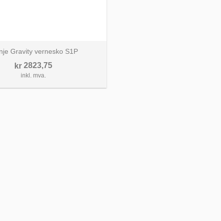
nje Gravity vernesko S1P
2823,75
kr
inkl. mva.