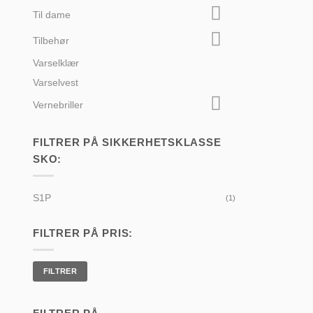
Til dame
Tilbehør
Varselklær
Varselvest
Vernebriller
FILTRER PÅ SIKKERHETSKLASSE
SKO:
S1P
(1)
FILTRER PÅ PRIS:
Min.
Makspris
pris
FILTRER