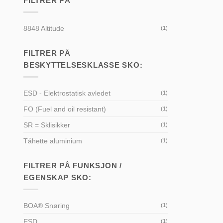
FILTRER PÅ
8848 Altitude
(1)
FILTRER PÅ
BESKYTTELSESKLASSE SKO:
ESD - Elektrostatisk avledet
(1)
FO (Fuel and oil resistant)
(1)
SR = Sklisikker
(1)
Tåhette aluminium
(1)
FILTRER PÅ FUNKSJON /
EGENSKAP SKO:
BOA® Snøring
(1)
ESD
(1)