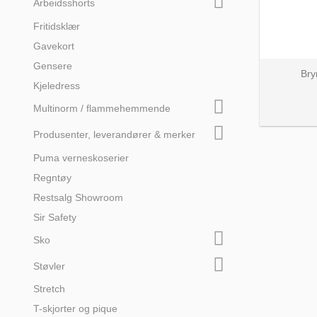
Arbeidsshorts
Fritidsklær
Gavekort
Gensere
Bry
Kjeledress
Multinorm / flammehemmende
Produsenter, leverandører & merker
Puma verneskoserier
Regntøy
Restsalg Showroom
Sir Safety
Sko
Støvler
Stretch
T-skjorter og pique