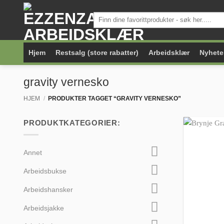
Skip
Søk
to
etter:
content
Hjem
Restsalg (store rabatter)
Arbeidsklær
Nyhete
gravity vernesko
HJEM
/
PRODUKTER TAGGET “GRAVITY VERNESKO”
PRODUKTKATEGORIER:
Annet
Arbeidsbukse
Arbeidshansker
Arbeidsjakke