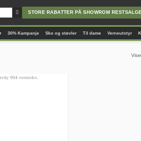
STORE RABATTER PÅ SHOWROM RESTSALGET
r
30% Kampanje
Sko og støvler
Til dame
Verneutstyr
K
Vise