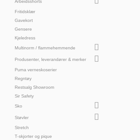
Arbeidsshorts
Fritidsklær
Gavekort
Gensere
Kjeledress
Multinorm / flammehemmende
Produsenter, leverandører & merker
Puma verneskoserier
Regntøy
Restsalg Showroom
Sir Safety
Sko
Støvler
Stretch
T-skjorter og pique