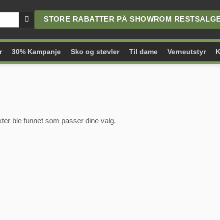
STORE RABATTER PÅ SHOWROM RESTSALGET
r
30% Kampanje
Sko og støvler
Til dame
Verneutstyr
K
ter ble funnet som passer dine valg.