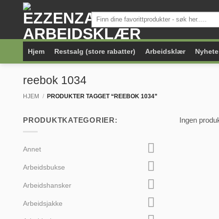
Skip
Søk
to
etter:
content
Hjem
Restsalg (store rabatter)
Arbeidsklær
Nyhete
reebok 1034
HJEM
/
PRODUKTER TAGGET “REEBOK 1034”
PRODUKTKATEGORIER:
Ingen produk
Annet
Arbeidsbukse
Arbeidshansker
Arbeidsjakke