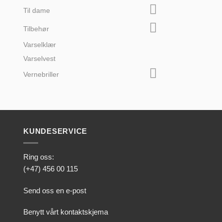
Til dame
Tilbehør
Varselklær
Varselvest
Vernebriller
KUNDESERVICE
Ring oss:
(+47) 456 00 115
Send oss en e-post
Benytt vårt kontaktskjema