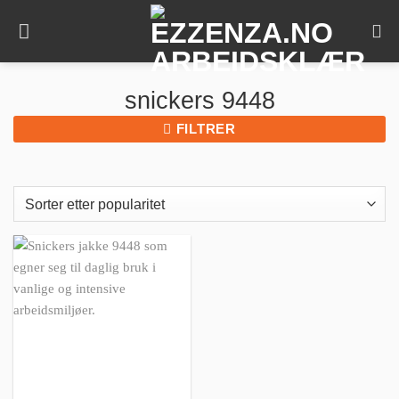
Skip
to
content
snickers 9448
FILTRER