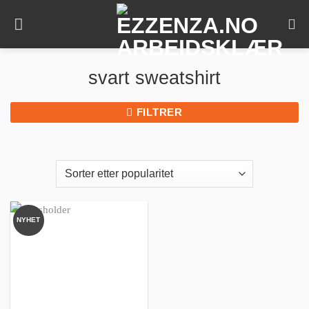
Skip
to
content
svart sweatshirt
FILTRER
NYHET