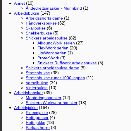
(10)
Annet
(1)
Åndedrettsmasker - Munnbind
(147)
Arbeidsbukse
(1)
Arbeidsshorts dame
(62)
Håndverksbukse
(6)
Skallbukse
(5)
Snekkerbukse
(82)
Snickers arbeidsbukse
(27)
AllroundWork serien
(20)
FlexiWork serien
(1)
LiteWork serien
(3)
ProtecWork
(5)
Snickers Ruffwork arbeidsbukse
(9)
Snickers arbeidsbukse dame
(38)
Stretchbukse
(11)
Stretchbukse rundt 1000 lappen
(34)
Varselbukse
(10)
Vinterbukse
(39)
Arbeidshansker
(12)
Monteringshansker
(13)
Snickers Workwear hansker
(164)
Arbeidsjakke
(28)
Fleecejakke
(4)
Hettegenser
(13)
Hettejakke
(8)
Parkas herre