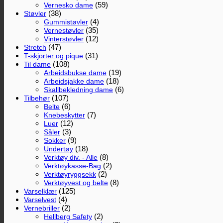
(59)
Vernesko dame
(38)
Støvler
(4)
Gummistøvler
(35)
Vernestøvler
(12)
Vinterstøvler
(47)
Stretch
(31)
T-skjorter og pique
(108)
Til dame
(19)
Arbeidsbukse dame
(18)
Arbeidsjakke dame
(6)
Skallbekledning dame
(107)
Tilbehør
(6)
Belte
(7)
Knebeskytter
(12)
Luer
(3)
Såler
(9)
Sokker
(18)
Undertøy
(8)
Verktøy div. - Alle
(2)
Verktøykasse-Bag
(2)
Verktøyryggsekk
(8)
Verktøyvest og belte
(125)
Varselklær
(4)
Varselvest
(2)
Vernebriller
(2)
Hellberg Safety