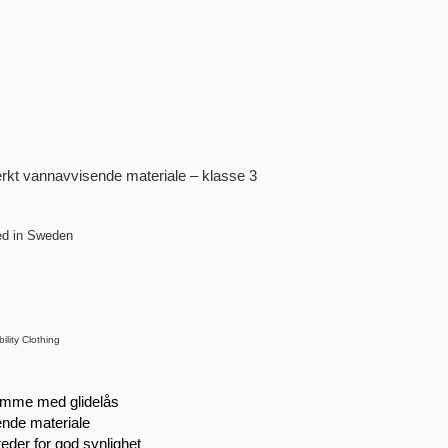
erkt vannavvisende materiale – klasse 3
ed in Sweden
ility Clothing
lomme med glidelås
ende materiale
teder for god synlighet