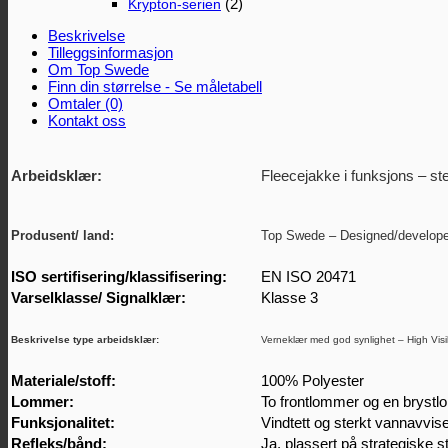
(2)
Krypton-serien
Beskrivelse
Tilleggsinformasjon
Om Top Swede
Finn din størrelse - Se måletabell
Omtaler (0)
Kontakt oss
Arbeidsklær:
Fleecejakke i funksjons – st
Produsent/ land:
Top Swede – Designed/develop
ISO sertifisering/klassifisering:
EN ISO 20471
Varselklasse/ Signalklær:
Klasse 3
Beskrivelse type arbeidsklær:
Verneklær med god synlighet – High Visib
Materiale/stoff:
100% Polyester
Lommer:
To frontlommer og en bryst
Funksjonalitet:
Vindtett og sterkt vannavvis
Refleks/bånd:
Ja, plassert på strategiske s