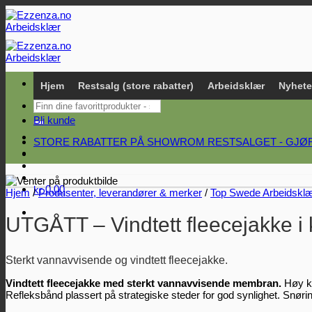
Skip
to
content
Hjem
Restsalg (store rabatter)
Arbeidsklær
Nyhete
Søk
etter:
Bli kunde
STORE RABATTER PÅ SHOWROM RESTSALGET - GJØR
0,00
kr
Hjem
/
Produsenter, leverandører & merker
/
Top Swede Arbeidskl
UTGÅTT – Vindtett fleecejakke i 
Sterkt vannavvisende og vindtett fleecejakke.
Vindtett fleecejakke med sterkt vannavvisende membran.
Høy k
Refleksbånd plassert på strategiske steder for god synlighet. Snørin