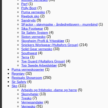
(1)
Perf
(7)
Polly Boot
(7)
Puma vernesko
(2)
Reebok sko
(9)
Sandryds
(1)
SFactor - støvmaske - åndedrettsvern - munnbind
(3)
Sika Footwear
(4)
Sir Safety System
(2)
Sixton vernesko
(1)
Skogheim Profil & Yrkesklær
(214)
Snickers Workwear (Hultafors Group)
(33)
Solid Gear vernesko
(4)
Southwest
(1)
Terra
(4)
Toe Guard (Hultafors Group)
(224)
Top Swede Arbeidsklær
(1)
Puma verneskoserier
(32)
Regntøy
(250)
Restsalg Showroom
(4)
Sir Safety
(111)
Sko
(5)
Arbeids og fritidssko -dame og herre
(13)
Skonyheter
(7)
Tresko
(4)
Vernesandaler
(91)
Vernesko