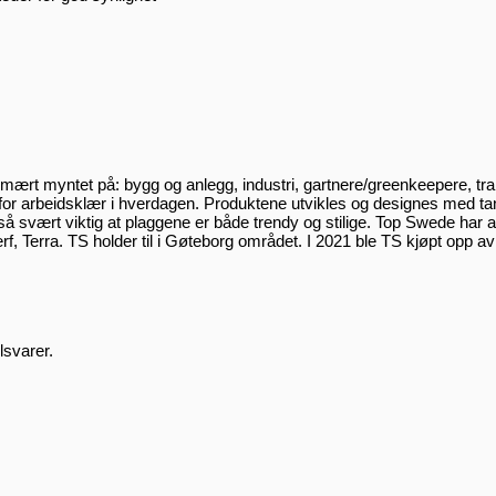
mært myntet på: bygg og anlegg, industri, gartnere/greenkeepere, tr
for arbeidsklær i hverdagen. Produktene utvikles og designes med ta
å svært viktig at plaggene er både trendy og stilige. Top Swede har 
, Terra. TS holder til i Gøteborg området. I 2021 ble TS kjøpt opp 
lsvarer.