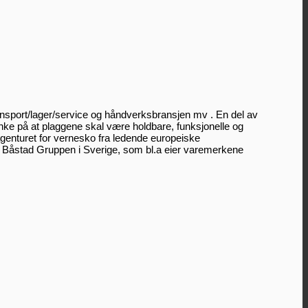
ansport/lager/service og håndverksbransjen mv . En del av
nke på at plaggene skal være holdbare, funksjonelle og
agenturet for vernesko fra ledende europeiske
av Båstad Gruppen i Sverige, som bl.a eier varemerkene