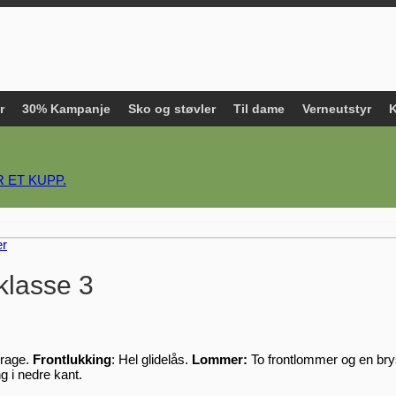
r
30% Kampanje
Sko og støvler
Til dame
Verneutstyr
K
 ET KUPP.
ær
klasse 3
rage.
Frontlukking
: Hel glidelås.
Lommer:
To frontlommer og en br
g i nedre kant.