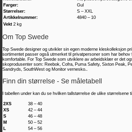
Farger:
Gul
Størrelser:
S – XXL
Artikkelnummer:
4840 – 10
Vekt
2 kg
Om Top Swede
Top Swede designer og utvikler sin egen moderne kleskolleksjon pri
sortimentet passer også utmerket til privatpersoner som har behov 
komfortable. For Top Swede som utviklere av arbeidsklær er det ogs
skoprodusenter som: Reebok, Cofra, Puma Safety, Sixton Peak, Perf
Sandryds, SouthWest og Monitor vernesko..
Finn din størrelse - Se måletabell
I tabellen under kan du se hvilken tallstørrelse de ulike størrelsene ti
2XS
38 – 40
XS
42 – 44
S
46 – 48
M
50 – 52
L
54 – 56