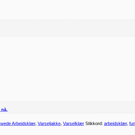
 nå.
Swede Arbeidsklær
,
Varseljakke
,
Varselklær
Stikkord:
arbeidsklær
,
fu