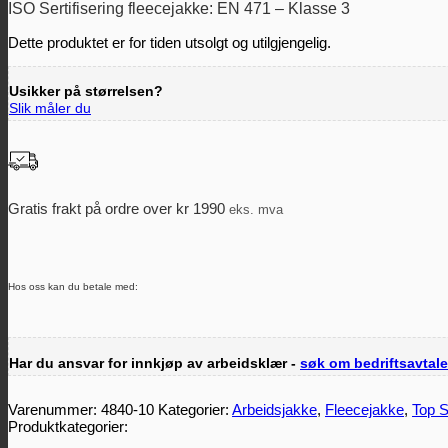
ISO Sertifisering fleecejakke: EN 471 – Klasse 3
Dette produktet er for tiden utsolgt og utilgjengelig.
Usikker på størrelsen?
Slik måler du
Gratis frakt på ordre over kr 1990
eks. mva
Hos oss kan du betale med:
Har du ansvar for innkjøp av arbeidsklær -
søk om bedriftsavtale
Varenummer:
4840-10
Kategorier:
Arbeidsjakke
,
Fleecejakke
,
Top 
Produktkategorier: