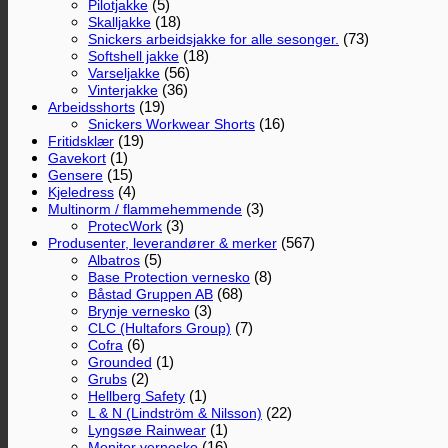
(5)
Pilotjakke
(18)
Skalljakke
(73)
Snickers arbeidsjakke for alle sesonger.
(18)
Softshell jakke
(56)
Varseljakke
(36)
Vinterjakke
(19)
Arbeidsshorts
(16)
Snickers Workwear Shorts
(19)
Fritidsklær
(1)
Gavekort
(15)
Gensere
(4)
Kjeledress
(3)
Multinorm / flammehemmende
(3)
ProtecWork
(567)
Produsenter, leverandører & merker
(5)
Albatros
(8)
Base Protection vernesko
(68)
Båstad Gruppen AB
(3)
Brynje vernesko
(7)
CLC (Hultafors Group)
(6)
Cofra
(1)
Grounded
(2)
Grubs
(1)
Hellberg Safety
(22)
L & N (Lindström & Nilsson)
(1)
Lyngsøe Rainwear
(16)
Monitor vernesko