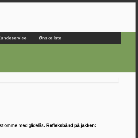
undeservice
Ønskeliste
ystlomme med glidelås.
Refleksbånd på jakken: